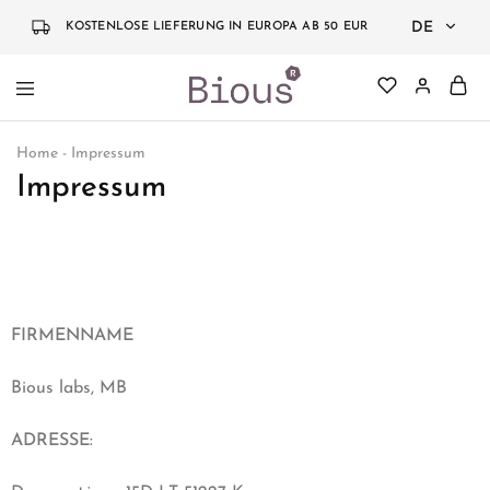
DE
KOSTENLOSE LIEFERUNG IN EUROPA AB 50 EUR
DE
Bious
Jauninanti
EN
Labs
kosmetika
Home
-
Impressum
grįsta
mokslu
Impressum
FIRMENNAME
Bious labs, MB
ADRESSE: