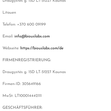
Draugystės g. 15D
LT-51227 Kaunas
Litauen
Telefon: +370 600 09199
Email:
info@biouslabs.com
Webseite:
https://biouslabs.com/de
FIRMENREGISTRIERUNG:
Draugystės g. 15D
LT-51227 Kaunas
Firmen-ID: 305649166
MwSt: LT100014442111
GESCHÄFTSFÜHRER: