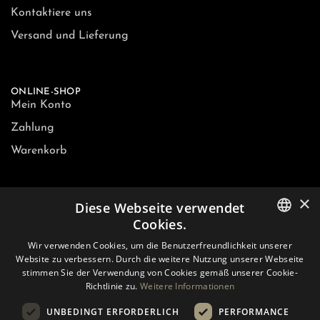
Kontaktiere uns
Versand und Lieferung
ONLINE-SHOP
Mein Konto
Zahlung
Warenkorb
×
Diese Webseite verwendet
KONTAKTE
Cookies.
LITHUANIAN
Wir verwenden Cookies, um die Benutzerfreundlichkeit unserer
Website zu verbessern. Durch die weitere Nutzung unserer Webseite
E-mail:
sales@biouslabs.com
EN
stimmen Sie der Verwendung von Cookies gemäß unserer Cookie-
Tel.:
+370 600 09199
Richtlinie zu.
Weitere Informationen
DE
IM:
WhatsApp
UNBEDINGT ERFORDERLICH
PERFORMANCE