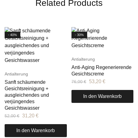
Related Products
- 40%
- 30%
Antialterung
Anti-Aging Regenerierende
Gesichtscreme
Antialterung
53,20
€
76,00
€
Sanft schäumende
Gesichtsreinigung +
ausgleichendes und
In den Warenkorb
verjüngendes
Gesichtswasser
31,20
€
52,00
€
In den Warenkorb