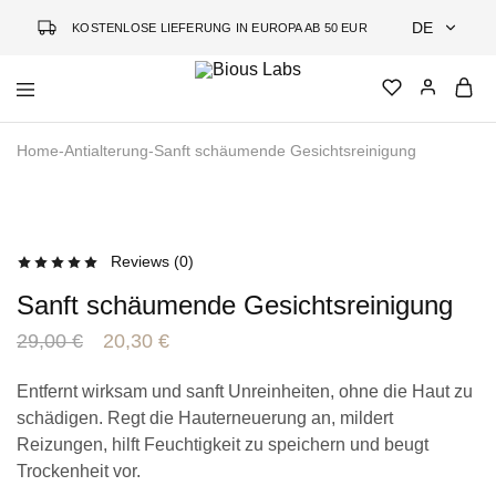
DE
KOSTENLOSE LIEFERUNG IN EUROPA AB 50 EUR
DE
Bious
Jauninanti
EN
Labs
kosmetika
Home
-
Antialterung
-
Sanft schäumende Gesichtsreinigung
grįsta
LT
mokslu
- 30%
Reviews (
0
)
Sanft schäumende Gesichtsreinigung
29,00
€
20,30
€
Entfernt wirksam und sanft Unreinheiten, ohne die Haut zu
schädigen. Regt die Hauterneuerung an, mildert
Reizungen, hilft Feuchtigkeit zu speichern und beugt
Trockenheit vor.