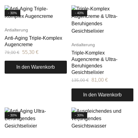
- 30%
- 40%
Antialterung
Anti-Aging Triple-Komplex
Augencreme
Antialterung
55,30
€
79,00
€
Triple-Komplex
Augencreme & Ultra-
Beruhigendes
In den Warenkorb
Gesichtselixier
81,00
€
135,00
€
In den Warenkorb
- 30%
- 30%