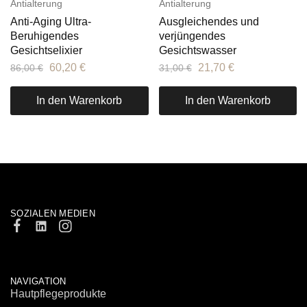
Antialterung
Antialterung
Anti-Aging Ultra-
Ausgleichendes und
Beruhigendes
verjüngendes
Gesichtselixier
Gesichtswasser
60,20
€
21,70
€
86,00
€
31,00
€
In den Warenkorb
In den Warenkorb
SOZIALEN MEDIEN
NAVIGATION
Hautpflegeprodukte