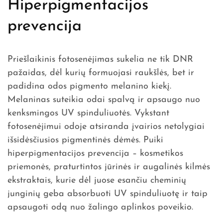
Hiperpigmentacijos
prevencija
Priešlaikinis fotosenėjimas sukelia ne tik DNR
pažaidas, dėl kurių formuojasi raukšlės, bet ir
padidina odos pigmento melanino kiekį.
Melaninas suteikia odai spalvą ir apsaugo nuo
kenksmingos UV spinduliuotės. Vykstant
fotosenėjimui odoje atsiranda įvairios netolygiai
išsidėsčiusios pigmentinės dėmės. Puiki
hiperpigmentacijos prevencija – kosmetikos
priemonės, praturtintos jūrinės ir augalinės kilmės
ekstraktais, kurie dėl juose esančiu cheminių
junginių geba absorbuoti UV spinduliuotę ir taip
apsaugoti odą nuo žalingo aplinkos poveikio.