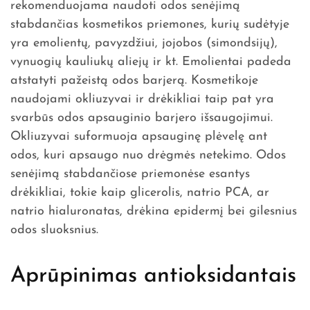
rekomenduojama naudoti odos senėjimą
stabdančias kosmetikos priemones, kurių sudėtyje
yra emolientų, pavyzdžiui, jojobos (simondsijų),
vynuogių kauliukų aliejų ir kt. Emolientai padeda
atstatyti pažeistą odos barjerą. Kosmetikoje
naudojami okliuzyvai ir drėkikliai taip pat yra
svarbūs odos apsauginio barjero išsaugojimui.
Okliuzyvai suformuoja apsauginę plėvelę ant
odos, kuri apsaugo nuo drėgmės netekimo. Odos
senėjimą stabdančiose priemonėse esantys
drėkikliai, tokie kaip glicerolis, natrio PCA, ar
natrio hialuronatas, drėkina epidermį bei gilesnius
odos sluoksnius.
Aprūpinimas antioksidantais