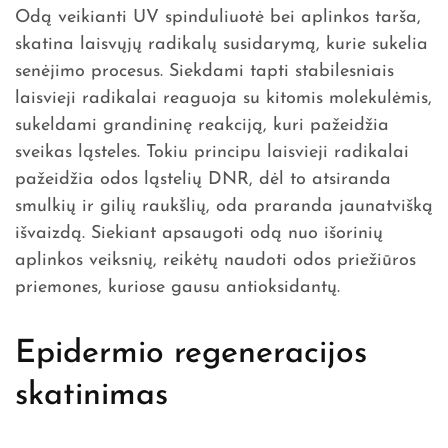
Odą veikianti UV spinduliuotė bei aplinkos tarša,
skatina laisvųjų radikalų susidarymą, kurie sukelia
senėjimo procesus. Siekdami tapti stabilesniais
laisvieji radikalai reaguoja su kitomis molekulėmis,
sukeldami grandininę reakciją, kuri pažeidžia
sveikas ląsteles. Tokiu principu laisvieji radikalai
pažeidžia odos ląstelių DNR, dėl to atsiranda
smulkių ir gilių raukšlių, oda praranda jaunatvišką
išvaizdą. Siekiant apsaugoti odą nuo išorinių
aplinkos veiksnių, reikėtų naudoti odos priežiūros
priemones, kuriose gausu antioksidantų.
Epidermio regeneracijos
skatinimas