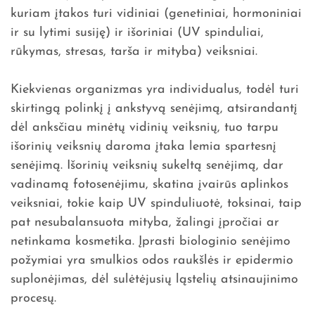
kuriam įtakos turi vidiniai (genetiniai, hormoniniai
ir su lytimi susiję) ir išoriniai (UV spinduliai,
rūkymas, stresas, tarša ir mityba) veiksniai.
Kiekvienas organizmas yra individualus, todėl turi
skirtingą polinkį į ankstyvą senėjimą, atsirandantį
dėl anksčiau minėtų vidinių veiksnių, tuo tarpu
išorinių veiksnių daroma įtaka lemia spartesnį
senėjimą. Išorinių veiksnių sukeltą senėjimą, dar
vadinamą fotosenėjimu, skatina įvairūs aplinkos
veiksniai, tokie kaip UV spinduliuotė, toksinai, taip
pat nesubalansuota mityba, žalingi įpročiai ar
netinkama kosmetika. Įprasti biologinio senėjimo
požymiai yra smulkios odos raukšlės ir epidermio
suplonėjimas, dėl sulėtėjusių ląstelių atsinaujinimo
procesų.