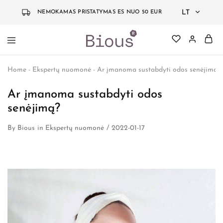
LT
NEMOKAMAS PRISTATYMAS ES NUO 50 EUR
LT
Bious
Jauninanti
EN
Labs
kosmetika
Home
-
Ekspertų nuomonė
-
Ar įmanoma sustabdyti odos senėjimą?
grįsta
DE
mokslu
Ar įmanoma sustabdyti odos
senėjimą?
By
Bious
in
Ekspertų nuomonė
2022-01-17