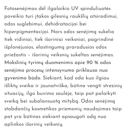
Fotosenėjimas dėl ilgalaikio UV spinduliuotės
poveikio turi įtakos gilesnių raukšlių atsiradimui,
odos suglebimui, dehidratacijai bei
hiperpigmentacijai. Nors odos senėjimą sukelia
tiek vidiniai, tiek išoriniai veiksniai, pagrindinė
išplonėjusios, elastingumą praradusios odos
priežastis – išorinių veiksnių sukeltas senėjimas.
Mokslinių tyrimų duomenimis apie 90 % odos
senėjimo procesų intensyvumo priklauso nuo
gyvenimo būdo
. Siekiant, kad oda kuo ilgiau
išliktų sveika ir jaunatviška, būtina vengti stresinių
situacijų, ilgo buvimo saulėje, taip pat palaikyti
sveiką bei subalansuotą mitybą. Odos senėjimą
stabdančių kosmetikos priemonių naudojimas taip
pat yra būtinas siekiant apsaugoti odą nuo
aplinkos išorinių veiksnių.