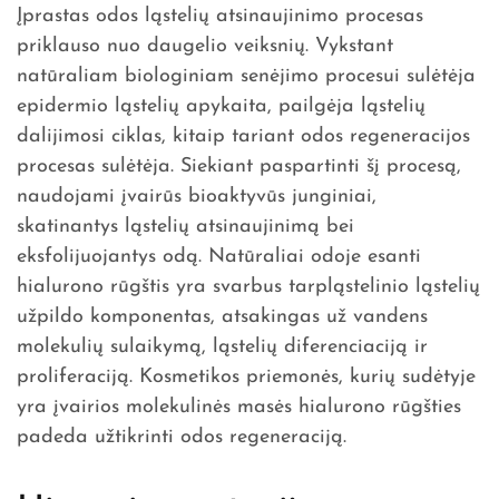
Įprastas odos ląstelių atsinaujinimo procesas
priklauso nuo daugelio veiksnių. Vykstant
natūraliam biologiniam senėjimo procesui sulėtėja
epidermio ląstelių apykaita, pailgėja ląstelių
dalijimosi ciklas, kitaip tariant odos regeneracijos
procesas sulėtėja. Siekiant paspartinti šį procesą,
naudojami įvairūs bioaktyvūs junginiai,
skatinantys ląstelių atsinaujinimą bei
eksfolijuojantys odą. Natūraliai odoje esanti
hialurono rūgštis yra svarbus tarpląstelinio ląstelių
užpildo komponentas, atsakingas už vandens
molekulių sulaikymą, ląstelių diferenciaciją ir
proliferaciją. Kosmetikos priemonės, kurių sudėtyje
yra įvairios molekulinės masės hialurono rūgšties
padeda užtikrinti odos regeneraciją.