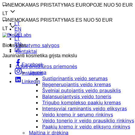
NEMOKAMAS PRISTATYMAS EUROPOJE NUO 50 EUR
LT
NEMOKAMAS PRISTATYMAS ES NUO 50 EUR
LT
LT
EN
DE
LT
EN
Pristatymo sąlygos
Bious Labs
DE
Kontaktai
Jauninanti kosmetika grįsta mokslu
Facebook
Odos priežiūros priemonės
Jaunina
Instagram
Sustiprinantis veido serumas
LinkedIn
Regeneruojantis veido kremas
Švelniai putojantis veido prausiklis
Balansuojantysis veido toneris
Trigubo komplekso paakių kremas
Intensyviai raminantis veido eliksyras
Veido kremo ir serumo rinkinys
Veido tonerio ir veido prausiklio rinkinys
Paakių kremo ir veido eliksyro rinkinys
Maitina ir drėkina