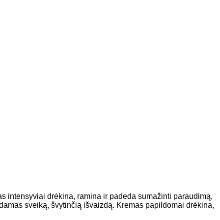
yras intensyviai drėkina, ramina ir padeda sumažinti paraudimą,
atkurdamas sveiką, švytinčią išvaizdą. Kremas papildomai drėkina,