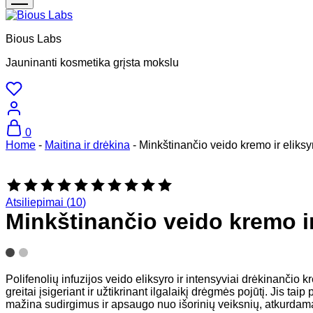
Bious Labs
Jauninanti kosmetika grįsta mokslu
0
Home
-
Maitina ir drėkina
-
Minkštinančio veido kremo ir eliksy
Rated
5.00
Atsiliepimai (
10
)
out
Minkštinančio veido kremo ir
of
5
based
on
10
Polifenolių infuzijos veido eliksyro ir intensyviai drėkinančio
customer
greitai įsigeriant ir užtikrinant ilgalaikį drėgmės pojūtį. Jis 
ratings
mažina sudirgimus ir apsaugo nuo išorinių veiksnių, atkurda