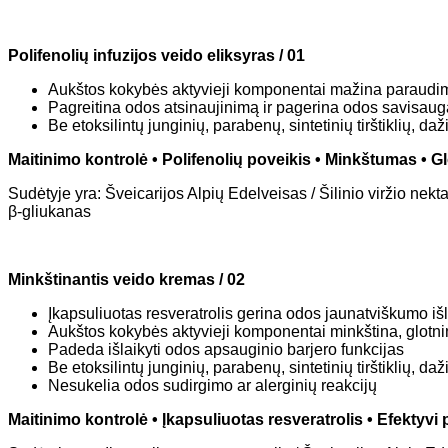
Polifenolių infuzijos veido eliksyras / 01
Aukštos kokybės aktyvieji komponentai mažina paraudi
Pagreitina odos atsinaujinimą ir pagerina odos savisaug
Be etoksilintų junginių, parabenų, sintetinių tirštiklių, d
Maitinimo kontrolė • Polifenolių poveikis • Minkštumas • 
Sudėtyje yra: Šveicarijos Alpių Edelveisas / Šilinio viržio nekt
β-gliukanas
Minkštinantis veido kremas / 02
Įkapsuliuotas resveratrolis gerina odos jaunatviškumo i
Aukštos kokybės aktyvieji komponentai minkština, glot
Padeda išlaikyti odos apsauginio barjero funkcijas
Be etoksilintų junginių, parabenų, sintetinių tirštiklių, d
Nesukelia odos sudirgimo ar alerginių reakcijų
Maitinimo kontrolė • Įkapsuliuotas resveratrolis • Efektyv