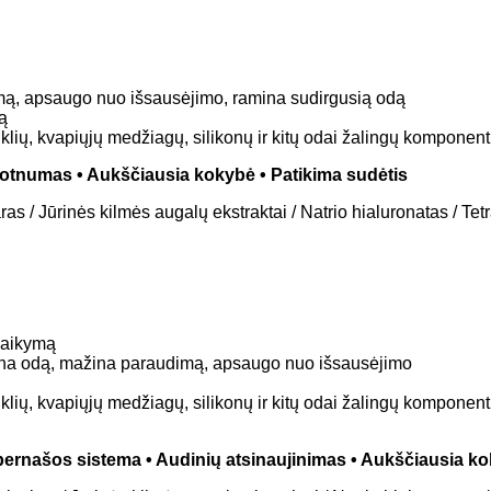
mą, apsaugo nuo išsausėjimo, ramina sudirgusią odą
ą
ažiklių, kvapiųjų medžiagų, silikonų ir kitų odai žalingų komponen
Glotnumas • Aukščiausia kokybė • Patikima sudėtis
aras / Jūrinės kilmės augalų ekstraktai / Natrio hialuronatas / T
šlaikymą
nina odą, mažina paraudimą, apsaugo nuo išsausėjimo
ažiklių, kvapiųjų medžiagų, silikonų ir kitų odai žalingų komponen
i pernašos sistema • Audinių atsinaujinimas • Aukščiausia k