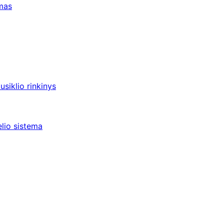
umas
siklio rinkinys
lio sistema