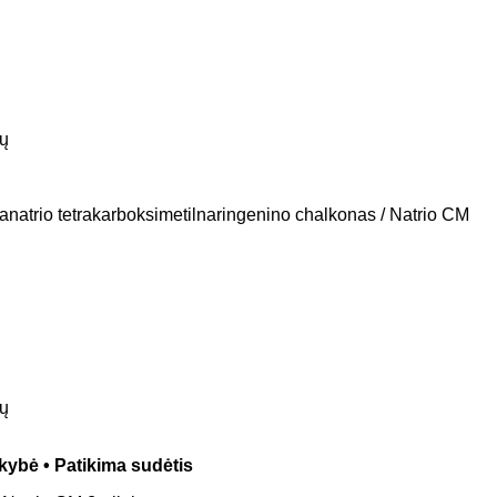
tų
etranatrio tetrakarboksimetilnaringenino chalkonas / Natrio CM
tų
okybė • Patikima sudėtis