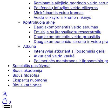
Raminantis aliejinio pagrindo veido ser
Polifenolių infuzijos veido eliksyras
Minkštinantis veido kremas
Veido eliksyro ir kremo rinkinys
Kontroliuoja aknę
Daugiakomponentis veido serumas
Emulsija su įkapsuliuotu resveratroliu
Daugiakomponentis veido prausiklis
Daugiakomponenčio serumo ir veido prau
Atkuria
Intensyviai atkuriantis liposominis gelis
Atkurianti veido kaukė
Polimerinės membranos ir liposominio ge
Specialūs pasiūlymai
Bious akademija
Bious filosofija
Ekspertų nuomonė
Bious katalogas
0