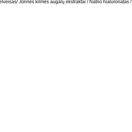
delveisas/ Jūrinės kilmės augalų ekstraktai / Natrio hialuronatas