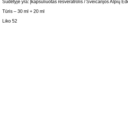
Sudėtyje yra: Įkapsuliuotas resveratrolis / Šveicarijos Alpių E
Tūris – 30 ml + 20 ml
Liko 52