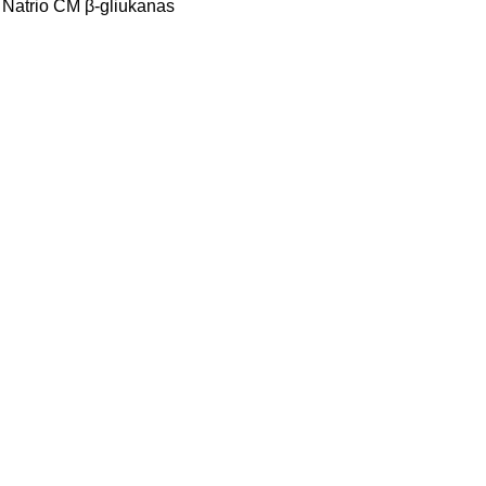
 / Natrio CM β-gliukanas