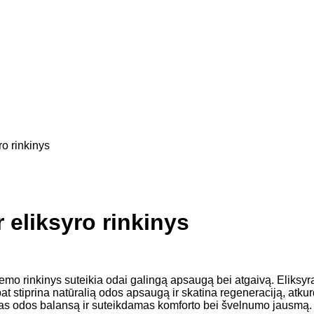
ro rinkinys
 eliksyro rinkinys
 kremo rinkinys suteikia odai galingą apsaugą bei atgaivą. Eliks
taip pat stiprina natūralią odos apsaugą ir skatina regeneraciją, 
mas odos balansą ir suteikdamas komforto bei švelnumo jausmą.