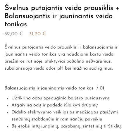
Švelnus putojantis veido prausiklis +
Balansuojantis ir jauninantis veido
tonikas
52,00
€
31,20
€
Švelnus putojantis veido prausiklis ir balansuojantis ir
jauninantis veido tonikas yra naudojami kartu veido
priežiūros rutinoje, efektyviai pašalina nešvarumus,
subalansuoja veido odos pH bei mažina sudirgimus.
Balansuojantis ir jauninantis veido tonikas / 01
Užtikrina odos apsauginio barjero pusiausvyrą
Atgaivina odą ir padeda išlaikyti drėgmę
Didelio efektyvumo veikliosios medžiagos pasižymi
senėjimą stabdančiu ir raminančiu poveikiu
Be etoksilintų junginių, parabenų, sintetinių tirštiklių,