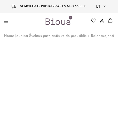
LT
NEMOKAMAS PRISTATYMAS ES NUO 50 EUR
LT
Bious
Jauninanti
EN
Labs
kosmetika
Home
-
Jaunina
-
Švelnus putojantis veido prausiklis + Balansuojantis i
grįsta
DE
mokslu
- 40%