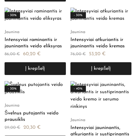
- 30%
- 30%
Jaunina
Jaunina
Intensyviai raminantis ir
Intensyviai atkuriantis ir
jauninantis veido eliksyras
jauninantis veido kremas
60,20
€
53,20
€
86,00
€
76,00
€
Į krepšelį
Į krepšelį
- 30%
- 40%
Jaunina
Švelnus putojantis veido
prausiklis
Jaunina
20,30
€
29,00
€
Intensyviai jauninantis,
atkuriantis ir sustiprinantis