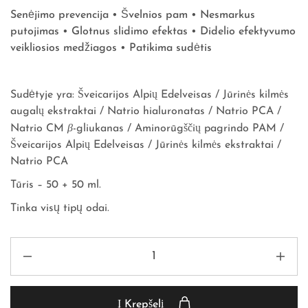
Senėjimo prevencija • Švelnios pam • Nesmarkus
putojimas • Glotnus slidimo efektas • Didelio efektyvumo
veikliosios medžiagos • Patikima sudėtis
Sudėtyje yra:
Šveicarijos Alpių Edelveisas / Jūrinės kilmės
augalų ekstraktai / Natrio hialuronatas / Natrio PCA /
β
Natrio CM
-gliukanas / Aminorūgščių pagrindo PAM /
Šveicarijos Alpių Edelveisas / Jūrinės kilmės ekstraktai /
Natrio PCA
Tūris – 50 + 50 ml.
Tinka visų tipų odai.
Į Krepšelį