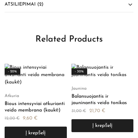
ATSILIEPIMAI (2)
Related Products
- 20%
- 30%
Jaunina
Atkuria
Balansuojantis ir
jauninantis veido tonikas
Bious intensyviai atkurianti
veido membrana (kaukė)
21,70
€
31,00
€
9,60
€
12,00
€
Į krepšelį
Į krepšelį