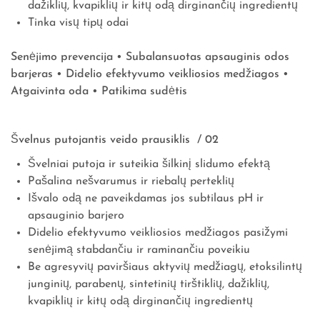
dažiklių, kvapiklių ir kitų odą dirginančių ingredientų
Tinka visų tipų odai
Senėjimo prevencija • Subalansuotas apsauginis odos
barjeras • Didelio efektyvumo veikliosios medžiagos •
Atgaivinta oda • Patikima sudėtis
Švelnus putojantis veido prausiklis / 02
Švelniai putoja ir suteikia šilkinį slidumo efektą
Pašalina nešvarumus ir riebalų perteklių
Išvalo odą ne paveikdamas jos subtilaus pH ir
apsauginio barjero
Didelio efektyvumo veikliosios medžiagos pasižymi
senėjimą stabdančiu ir raminančiu poveikiu
Be agresyvių paviršiaus aktyvių medžiagų, etoksilintų
junginių, parabenų, sintetinių tirštiklių, dažiklių,
kvapiklių ir kitų odą dirginančių ingredientų