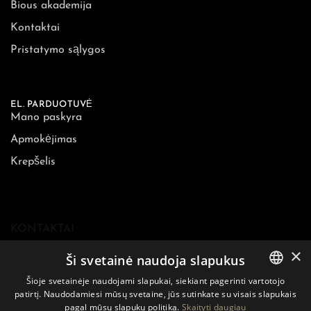
Bious akademija
Kontaktai
Pristatymo sąlygos
EL. PARDUOTUVĖ
Mano paskyra
Apmokėjimas
Krepšelis
KONTAKTAI
×
Ši svetainė naudoja slapukus
E-mail:
sales@biouslabs.com
Šioje svetainėje naudojami slapukai, siekiant pagerinti vartotojo
Tel.:
+370 600 09199
patirtį. Naudodamiesi mūsų svetaine, jūs sutinkate su visais slapukais
LITHUANIAN
IM:
WhatsApp
pagal mūsų slapukų politiką.
Skaityti daugiau