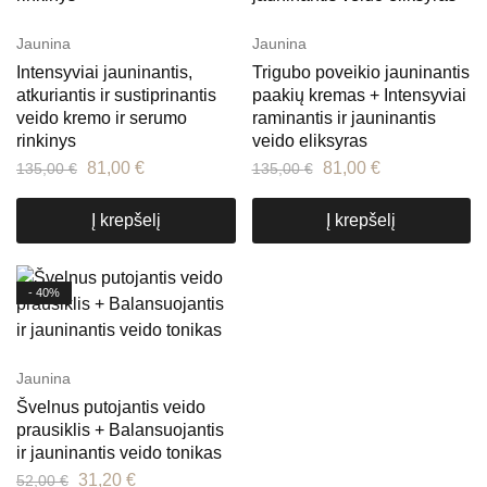
Jaunina
Jaunina
Intensyviai jauninantis,
Trigubo poveikio jauninantis
atkuriantis ir sustiprinantis
paakių kremas + Intensyviai
veido kremo ir serumo
raminantis ir jauninantis
rinkinys
veido eliksyras
81,00
€
81,00
€
135,00
€
135,00
€
Į krepšelį
Į krepšelį
- 40%
Jaunina
Švelnus putojantis veido
prausiklis + Balansuojantis
ir jauninantis veido tonikas
31,20
€
52,00
€