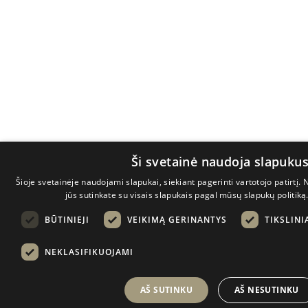
Ši svetainė naudoja slapuku
Šioje svetainėje naudojami slapukai, siekiant pagerinti vartotojo patirt
jūs sutinkate su visais slapukais pagal mūsų slapukų politiką
BŪTINIEJI
VEIKIMĄ GERINANTYS
TIKSLINI
NEKLASIFIKUOJAMI
AŠ SUTINKU
AŠ NESUTINKU