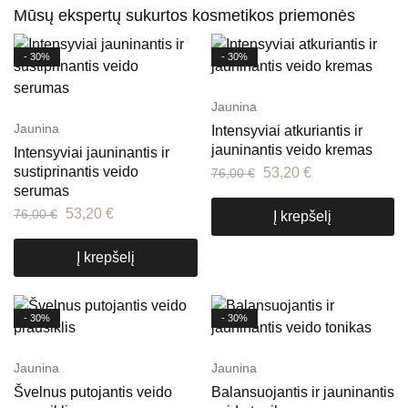
Mūsų ekspertų sukurtos kosmetikos priemonės
- 30%
- 30%
Jaunina
Jaunina
Intensyviai atkuriantis ir
jauninantis veido kremas
Intensyviai jauninantis ir
sustiprinantis veido
53,20
€
76,00
€
serumas
53,20
€
76,00
€
Į krepšelį
Į krepšelį
- 30%
- 30%
Jaunina
Jaunina
Švelnus putojantis veido
Balansuojantis ir jauninantis