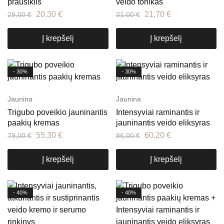
prausiklis
veido tonikas
20,30
€
21,70
€
29,00
€
31,00
€
Į krepšelį
Į krepšelį
- 30%
- 30%
Jaunina
Jaunina
Trigubo poveikio jauninantis
Intensyviai raminantis ir
paakių kremas
jauninantis veido eliksyras
55,30
€
60,20
€
79,00
€
86,00
€
Į krepšelį
Į krepšelį
- 40%
- 40%