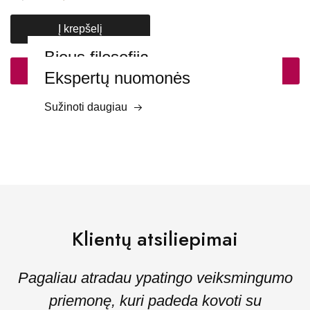
Į krepšelį
Bious filosofija
DAUGIAU
Ekspertų nuomonės
Sužinoti daugiau
Sužinoti daugiau
Klientų atsiliepimai
Pagaliau atradau ypatingo veiksmingumo
priemonę, kuri padeda kovoti su