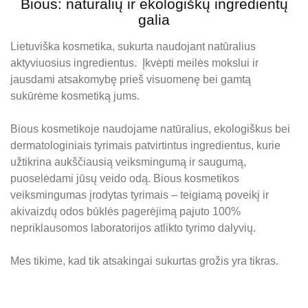
Bious: natūralių ir ekologiškų ingredientų
galia
Lietuviška kosmetika, sukurta naudojant natūralius
aktyviuosius ingredientus.
Įkvėpti meilės mokslui ir
jausdami atsakomybę prieš visuomenę bei gamtą
sukūrėme kosmetiką jums.
Bious kosmetikoje naudojame natūralius, ekologiškus bei
dermatologiniais tyrimais patvirtintus ingredientus, kurie
užtikrina aukščiausią veiksmingumą ir saugumą,
puoselėdami jūsų veido odą.
Bious kosmetikos
veiksmingumas įrodytas tyrimais – teigiamą poveikį ir
akivaizdų odos būklės pagerėjimą pajuto 100%
nepriklausomos laboratorijos atlikto tyrimo dalyvių.
Mes tikime, kad tik atsakingai sukurtas grožis yra tikras.