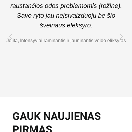
raustančios odos problemomis (rožine).
Savo ryto jau neįsivaizduoju be šio
švelnaus eleksyro.
Jolita, Intensyviai raminantis ir jauninantis veido eliksyras
GAUK NAUJIENAS
PIRMAS