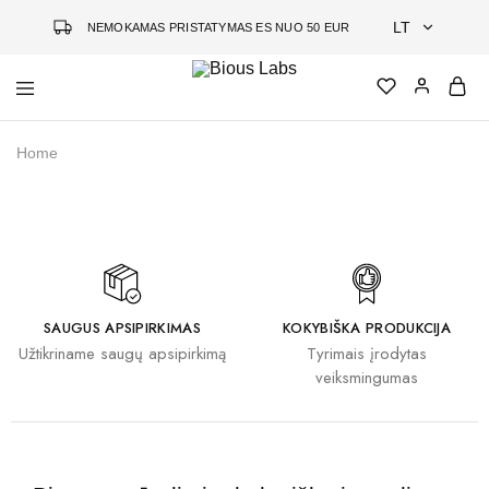
LT
NEMOKAMAS PRISTATYMAS ES NUO 50 EUR
LT
Bious
Jauninanti
EN
Labs
kosmetika
Home
grįsta
DE
mokslu
SAUGUS APSIPIRKIMAS
KOKYBIŠKA PRODUKCIJA
Užtikriname saugų apsipirkimą
Tyrimais įrodytas
veiksmingumas