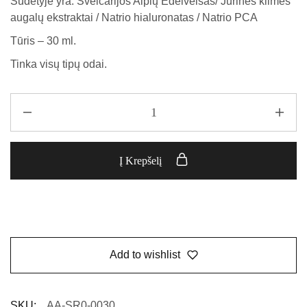
Sudėtyje yra: Šveicarijos Alpių Edelveisas/ Jūrinės kilmės
augalų ekstraktai / Natrio hialuronatas / Natrio PCA
Tūris – 30 ml.
Tinka visų tipų odai.
Į Krepšelį
Add to wishlist
SKU:
AA-SR0-0030