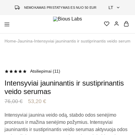
LT
NEMOKAMAS PRISTATYMAS ES NUO 50 EUR
LT
Bious
Jauninanti
EN
Labs
kosmetika
Home
-
Jaunina
-
Intensyviai jauninantis ir sustiprinantis veido serumas
grįsta
DE
mokslu
- 30%
Atsiliepimai (
11
)
Intensyviai jauninantis ir sustiprinantis
veido serumas
76,00
€
53,20
€
Intensyviai jaunina veido odą, stabdo odos senėjimo
procesus ir mažina senėjimo požymius.
Intensyviai
jauninantis ir sustiprinantis veido serumas a
ktyvuoja odos