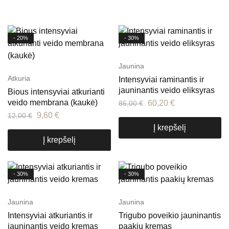
- 20%
- 30%
Jaunina
Atkuria
Intensyviai raminantis ir
jauninantis veido eliksyras
Bious intensyviai atkurianti
veido membrana (kaukė)
60,20
€
86,00
€
9,60
€
12,00
€
Į krepšelį
Į krepšelį
- 30%
- 30%
Jaunina
Jaunina
Intensyviai atkuriantis ir
Trigubo poveikio jauninantis
jauninantis veido kremas
paakių kremas