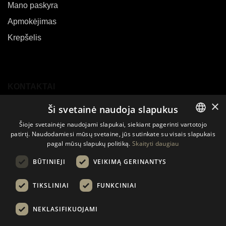
Mano paskyra
Apmokėjimas
Krepšelis
KONTAKTAI
×
Ši svetainė naudoja slapukus
E-mail:
sales@biouslabs.com
Šioje svetainėje naudojami slapukai, siekiant pagerinti vartotojo
Tel.:
+370 600 09199
patirtį. Naudodamiesi mūsų svetaine, jūs sutinkate su visais slapukais
LITHUANIAN
IM:
WhatsApp
pagal mūsų slapukų politiką.
Skaityti daugiau
EN
BŪTINIEJI
VEIKIMĄ GERINANTYS
DE
TIKSLINIAI
FUNKCINIAI
© 2021 - 2024 Visos teisės saugomos.
NEKLASIFIKUOJAMI