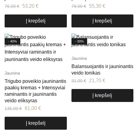
53,20
€
55,30
€
76,00
€
79,00
€
Į krepšelį
Į krepšelį
- 40%
- 30%
Jaunina
Balansuojantis ir jauninantis
veido tonikas
Jaunina
21,70
€
31,00
€
Trigubo poveikio jauninantis
paakių kremas + Intensyviai
raminantis ir jauninantis
Į krepšelį
veido eliksyras
81,00
€
135,00
€
Į krepšelį