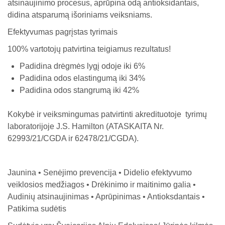
atsinaujinimo procesus, aprūpina odą antioksidantais,
didina atsparumą išoriniams veiksniams.
Efektyvumas pagrįstas tyrimais
100% vartotojų patvirtina teigiamus rezultatus!
Padidina drėgmės lygį odoje iki 6%
Padidina odos elastingumą iki 34%
Padidina odos stangrumą iki 42%
Kokybė ir veiksmingumas patvirtinti akredituotoje tyrimų
laboratorijoje J.S. Hamilton (ATASKAITA Nr.
62993/21/CGDA ir 62478/21/CGDA).
Jaunina • Senėjimo prevencija • Didelio efektyvumo
veiklosios medžiagos • Drėkinimo ir maitinimo galia •
Audinių atsinaujinimas • Aprūpinimas • Antioksdantais •
Patikima sudėtis